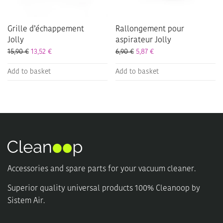
Grille d’échappement
Rallongement pour
Jolly
aspirateur Jolly
15,90
€
13,52
€
6,90
€
5,87
€
Add to basket
Add to basket
Accessories and spare parts for your vacuum cleaner.
Superior quality universal products 100% Cleanoop by
Sistem Air.